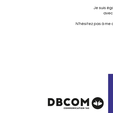
Je suis ég
avec 
​N'hésitez pas à me