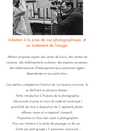
Initiation à la prise de vue photographique, et
au traitement de l'image.
Ateliers proposés auprès des centre de loisirs, des centres de
vacance, des établissements scolaires, des espaces jeunesses,
des établissements d’hébergement pour personnes âgées
dépendantes et aux particuliers.
Ces ateliers s'adaptent en fonction de vos besoins et envies. Ils
se déclinent en plusieurs étapes :
- Petite introduction à l'histoire de la photographie.
- Découverte et prise en main du matériel numérique (
possibilité de mise à disposition de 3 appareils photos
réflexes canon et un appareil compact).
- Proposition et choix des sujets à photographier.
Pour une initiation à la photo de paysage ou de rue :
- Sortie par petit groupe ( 5 personnes maximum) ,