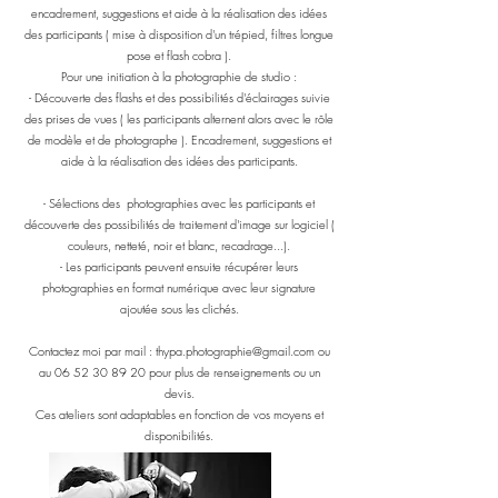
encadrement, suggestions et aide à la réalisation des idées
des participants ( mise à disposition d'un trépied, filtres longue
pose et flash cobra ).
Pour une initiation à la photographie de studio :
- Découverte des flashs et des possibilités d'éclairages suivie
des prises de vues ( les participants alternent alors avec le rôle
de modèle et de photographe ). Encadrement, suggestions et
aide à la réalisation des idées des participants.
- Sélections des photographies avec les participants et
découverte des possibilités de traitement d'image sur logiciel (
couleurs, netteté, noir et blanc, recadrage...).
- Les participants peuvent ensuite récupérer leurs
photographies en format numérique avec leur signature
ajoutée sous les clichés.
Contactez moi par mail :
thypa.photographie@gmail.com
ou
au
06 52 30 89 20
pour plus de renseignements ou un
devis.
Ces ateliers sont adaptables en fonction de vos moyens et
disponibilités.