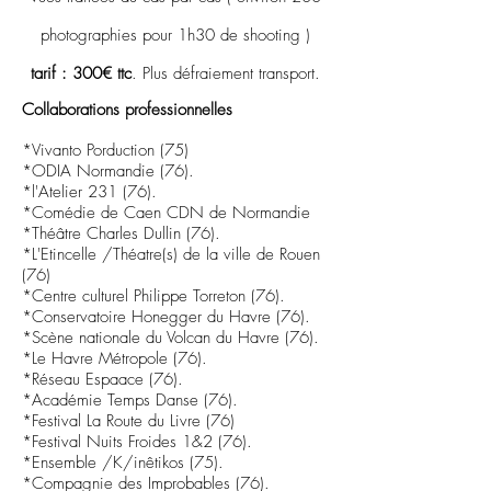
photographies pour 1h30 de shooting )
tarif : 300€ ttc
. Plus défraiement transport.
Collaborations professionnelles
*Vivanto Porduction (75)
*ODIA Normandie (76).
*l'Atelier 231 (76).
*Comédie de Caen CDN de Normandie
*Théâtre Charles Dullin (76).
*L'Etincelle /Théatre(s) de la ville de Rouen
(76)
*Centre culturel Philippe Torreton (76).
*Conservatoire Honegger du Havre (76).
*Scène nationale du Volcan du Havre (76).
*Le Havre Métropole (76).
*Réseau Espaace (76).
*Académie Temps Danse (76).
*Festival La Route du Livre (76)
*Festival Nuits Froides 1&2 (76).
*Ensemble /K/inêtikos (75).
*Compagnie des Improbables (76).