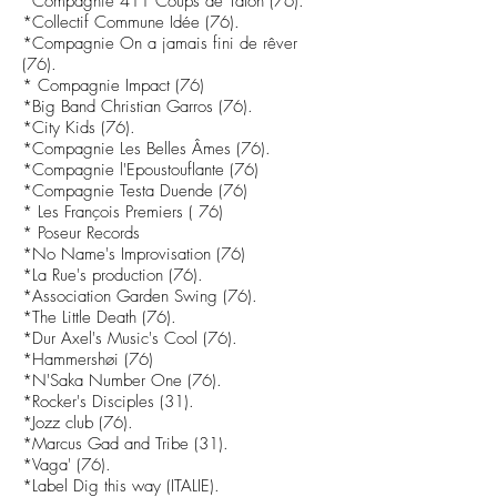
*Compagnie 411 Coups de Talon (76).
*Collectif Commune Idée (76).
*Compagnie On a jamais fini de rêver
(76).
* Compagnie Impact (76)
*Big Band Christian Garros (76).
*City Kids (76).
*Compagnie Les Belles Âmes (76).
*Compagnie l'Epoustouflante (76)
*Compagnie Testa Duende (76)
* Les François Premiers ( 76)
* Poseur Records
*No Name's Improvisation (76)
*La Rue's production (76).
*Association Garden Swing (76).
*The Little Death (76).
*Dur Axel's Music's Cool (76).
*Hammershøi (76)
*N'Saka Number One (76).
*Rocker's Disciples (31).
*Jozz club (76).
*Marcus Gad and Tribe (31).
*Vaga' (76).
*Label Dig this way (ITALIE).